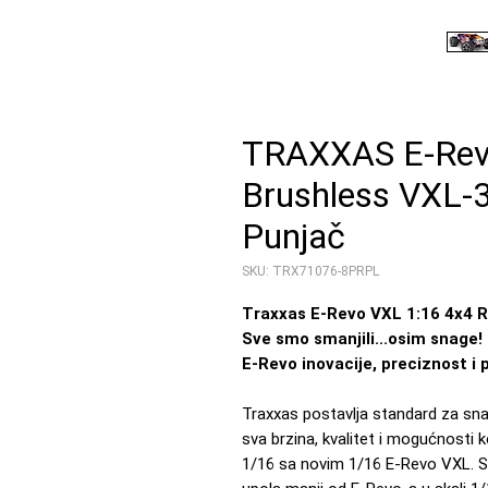
TRAXXAS E-Rev
Brushless VXL-
Punjаč
SKU: TRX71076-8PRPL
Traxxas E-Revo VXL 1:16 4x4 
Sve smo smanjili...osim snage!
E-Revo inovacije, preciznost i
Traxxas postavlja standard za snag
sva brzina, kvalitet i mogućnosti
1/16 sa novim 1/16 E-Revo VXL. Sa