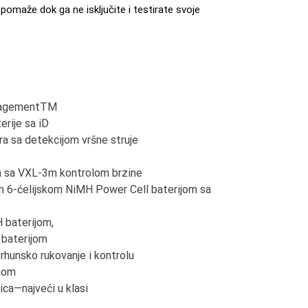
pomaže dok ga ne isključite i testirate svoje
anagementTM
rije sa iD
a sa detekcijom vršne struje
a sa VXL-3m kontrolom brzine
 6-ćelijskom NiMH Power Cell baterijom sa
 baterijom,
baterijom
rhunsko rukovanje i kontrolu
nom
ca—najveći u klasi