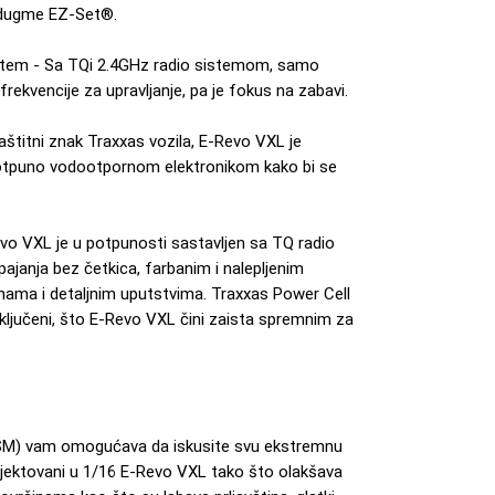
 dugme EZ-Set®.
sistem - Sa TQi 2.4GHz radio sistemom, samo
i frekvencije za upravljanje, pa je fokus na zabavi.
štitni znak Traxxas vozila, E-Revo VXL je
 potpuno vodootpornom elektronikom kako bi se
vo VXL je u potpunosti sastavljen sa TQ radio
janja bez četkica, farbanim i nalepljenim
mama i detaljnim uputstvima. Traxxas Power Cell
uključeni, što E-Revo VXL čini zaista spremnim za
SM) vam omogućava da iskusite svu ekstremnu
rojektovani u 1/16 E-Revo VXL tako što olakšava