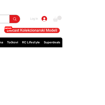
Log In
Diecast Kolekcionarski Modeli
ma
Točkovi
RC Lifestyle
Superdeals