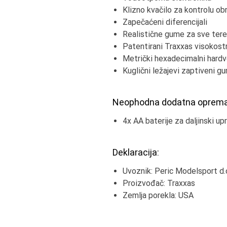
Klizno kvačilo za kontrolu 
Zapečaćeni diferencijali
Realistične gume za sve ter
Patentirani Traxxas visokostr
Metrički hexadecimalni hardv
Kuglični ležajevi zaptiveni 
Neophodna dodatna oprema
4x AA baterije za daljinski upr
Deklaracija:
Uvoznik: Peric Modelsport d.o
Proizvođač: Traxxas
Zemlja porekla: USA