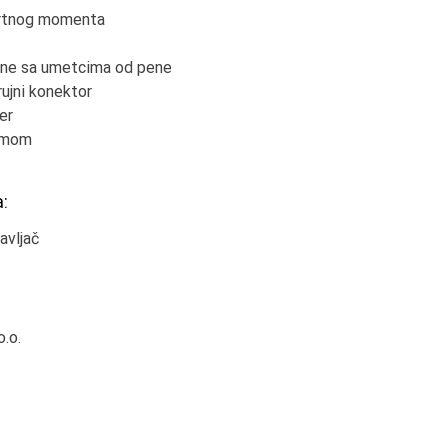
obrtnog momenta
ene sa umetcima od pene
ujni konektor
er
gumom
:
avljač
.o.