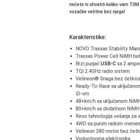
nećete ni shvatiti koliko vam TSM 
vozačke veštine bez njega!
Karakteristike:
NOVO Traxxas Stability M
Traxxas Power Cell NiMH bate
Brzi punjač
USB-C
sa 2 amper
TQi 2.4GHz radio sistem
Velineon® Snaga bez četkic
Ready-To-Race sa uključenom
iD-om
48+km/h sa uključenom NiMH
80+km/h sa dodatnom NiMH 
Revo tehnologija vešanja za v
4WD sa punim radnim vreme
Velineon 380 motor bez četki
Vodootporna elektronika