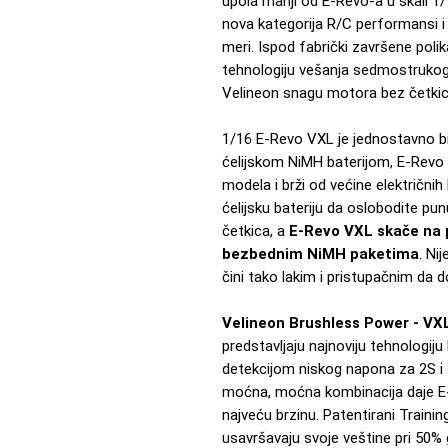
upola manji od E-Revo-a u skali 1/
nova kategorija R/C performansi i
meri. Ispod fabrički završene poli
tehnologiju vešanja sedmostrukog
Velineon snagu motora bez četkica
1/16 E-Revo VXL je jednostavno br
ćelijskom NiMH baterijom, E-Revo 
modela i brži od većine električnih
ćelijsku bateriju da oslobodite p
četkica, a
E-Revo VXL skače na 
bezbednim NiMH paketima
. Ni
čini tako lakim i pristupačnim da d
Velineon Brushless Power - V
predstavljaju najnoviju tehnologij
detekcijom niskog napona za 2S i 
moćna, moćna kombinacija daje E-
najveću brzinu. Patentirani Trai
usavršavaju svoje veštine pri 50%