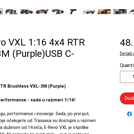
o VXL 1:16 4x4 RTR
48
3M (Purple)USB C-
Detalji
Quanti
RTR Brushless VXL-3M (Purple)
Doda
 performanse - sada u razmeri 1/16!
u, performanse i inovacije. Sada, po prvi put,
 koje očekujete od Traxxasa su dostupni u razmeri
 dužinom od 14 inča, E-Revo VXL je otprilike