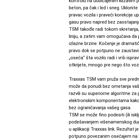
kontrolu na uobičajenim klizavim p
beton, pa čak i led i sneg. Uklonite
pravac vozila i praveći korekcije 
gasu pravo napred bez zaostajanja,
TSM takođe radi tokom skretanja, p
liniju, a zatim vam omogućava da 
izlazne brzine. Kočenje je dramati
pravo dok se potpuno ne zaustavit
„oseća“ šta vozilo radi i vrši ispr
otkrijete, mnogo pre nego što vozi
Traxxas TSM vam pruža sve predno
može da ponudi bez ometanja vaše 
razvili su superiorne algoritme za
elektronskim komponentama kako bi 
bez ograničavanja vašeg gasa.
TSM se može fino podesiti (ili iskl
podešavanjem višenamenskog dugm
u aplikaciji Traxxas link. Rezultat 
potpuno povezanim osećajem na k