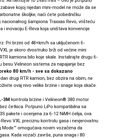
10. Ali nemojte to zvati mini – ovo je potpuno
 zabave kojoj nijedan mini-model ne može da se
karbonatne školjke, naći ćete pobedničku
 nacionalnog šampiona Traxxas Revo, vrišteću
 i inovaciju E-Reva koja uništava konvencije.
z. Pri brzini od 48+km/h sa uključenom 6-
VXL je skoro dvostruko brži od većine mini
 RTR kamiona bilo koje skale. Instalirajte drugu 6-
unu besu Velineon sistema za napajanje bez
preko 80 km/h - sve sa dokazano
jedan drugi RTR kamion, bez obzira na obim, ne
oživite ovaj nivo velike brzine i snage koja skače.
XL-3M
kontrola brzine i Velineon® 380 motor
u bez četkica. Potpuno LiPo kompatibilna sa
3S pakete i ocenjena za 6-12 NiMH ćelija, ova
Revo VXL preciznu kontrolu gasa i nevjerovatnu
ning Mode™ omogućava novim vozačima da
 gasa. Kada vozači završe, puna snaga i 80