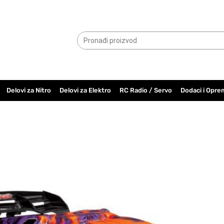
065.6000.779
Delovi za Nitro
Delovi za Elektro
RC Radio / Servo
Dodaci i Opre