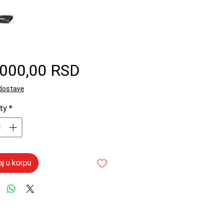
Price
.000,00 RSD
 dostave
ty
*
j u korpu