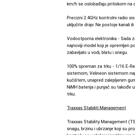
km/h se oslobađaju pritiskom na
Precizni 2.4GHz kontrolni radio 
uključite drajv. Ne postoje kanali il
Vodootporna elektronika - Sada za
najnoviji model koji je opremljen
zabavljalo u vodi, blatu i snegu.
100% spreman za trku - 1/16 E-Re
sistemom, Velineon sistemom napa
kućištem, unapred zalepljenim gu
NiMH baterija i punjač su takođe 
trku.
Traxxas Stabiliti Management
Traxxas Stability Management (T
snagu, brzinu i ubrzanje koji su p