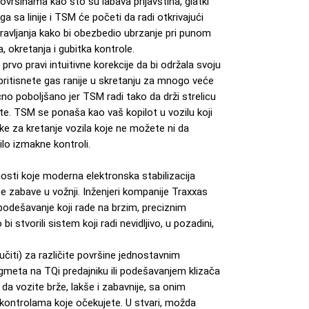
ovršinama kao što su labava prljavština, glatki
 ga sa linije i TSM će početi da radi otkrivajući
upravljanja kako bi obezbedio ubrzanje pri punom
 okretanja i gubitka kontrole.
rvo pravi intuitivne korekcije da bi održala svoju
pritisnete gas ranije u skretanju za mnogo veće
čno poboljšano jer TSM radi tako da drži strelicu
e. TSM se ponaša kao vaš kopilot u vozilu koji
avke za kretanje vozila koje ne možete ni da
lo izmakne kontroli.
sti koje moderna elektronska stabilizacija
zabave u vožnji. Inženjeri kompanije Traxxas
 podešavanje koji rade na brzim, preciznim
stvorili sistem koji radi nevidljivo, u pozadini,
jučiti) za različite površine jednostavnim
eta na TQi predajniku ili podešavanjem klizača
je da vozite brže, lakše i zabavnije, sa onim
ontrolama koje očekujete. U stvari, možda