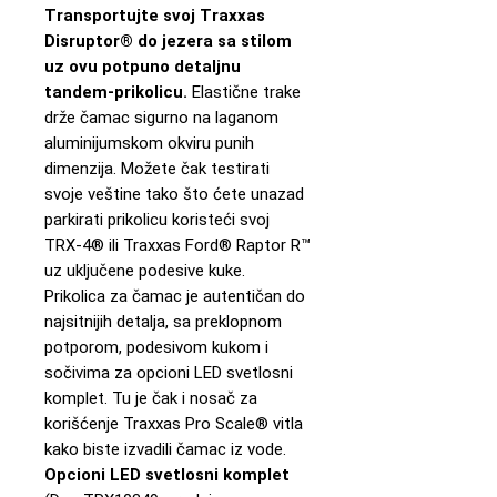
Transportujte svoj Traxxas
Disruptor® do jezera sa stilom
uz ovu potpuno detaljnu
tandem-prikolicu.
Elastične trake
drže čamac sigurno na laganom
aluminijumskom okviru punih
dimenzija. Možete čak testirati
svoje veštine tako što ćete unazad
parkirati prikolicu koristeći svoj
TRX-4® ili Traxxas Ford® Raptor R™
uz uključene podesive kuke.
Prikolica za čamac je autentičan do
najsitnijih detalja, sa preklopnom
potporom, podesivom kukom i
sočivima za opcioni LED svetlosni
komplet. Tu je čak i nosač za
korišćenje Traxxas Pro Scale® vitla
kako biste izvadili čamac iz vode.
Opcioni LED svetlosni komplet