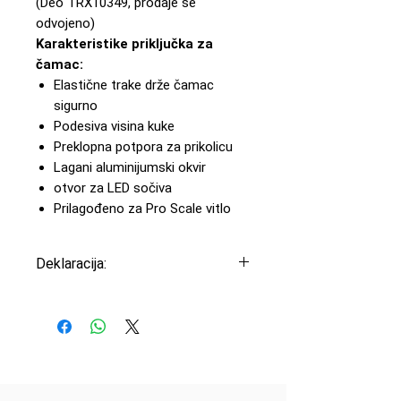
(Deo TRX10349, prodaje se
odvojeno)
Karakteristike priključka za
čamac:
Elastične trake drže čamac
sigurno
Podesiva visina kuke
Preklopna potpora za prikolicu
Lagani aluminijumski okvir
otvor za LED sočiva
Prilagođeno za Pro Scale vitlo
Deklaracija:
Uvoznik: Peric Modelsport
d.o.o
Proizvođač: Traxxas
Zemlja porekla: USA