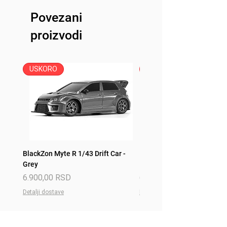
Povezani
proizvodi
USKORO
USKORO
BlackZon Myte R 1/43 Drift Car -
BlackZon Myte R 1/43 Drift 
Grey
Red
Price
Price
6.900,00 RSD
6.900,00 RSD
Detalji dostave
Detalji dostave