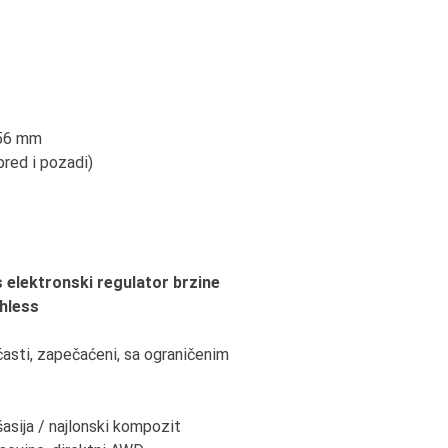
256 mm
pred i pozadi)
 elektronski regulator brzine
hless
pčasti, zapečaćeni, sa ograničenim
šasija / najlonski kompozit