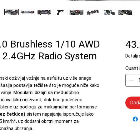
.0 Brushless 1/10 AWD
43
Q 2.4GHz Radio System
Detalji
Quanti
ski doživljaj vožnje na asfaltu uz više snage
šasija postavlja težište što je moguće niže kako
ovanje. Modularni dizajn sa međusobno
va laku održivost, dok fino podešeno
Doda
iljubljene uz podlogu za maksimalne performanse
ez četkica)
sistem napajanja isporučuje lako
5 km/h*, uz dodatni obrtni moment za
snažna ubrzanja.