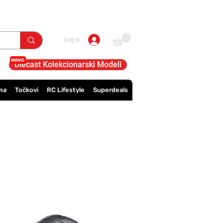
Log In
Diecast Kolekcionarski Modeli
ma
Točkovi
RC Lifestyle
Superdeals