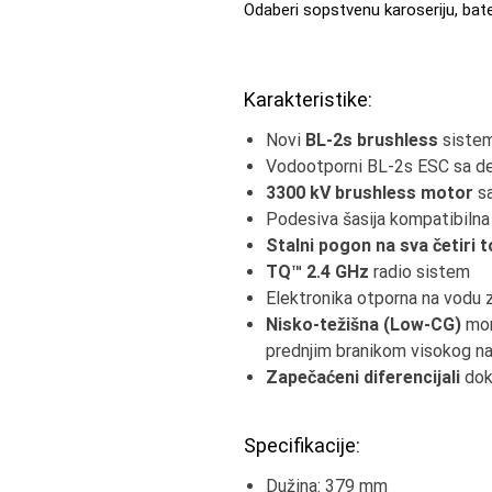
Odaberi sopstvenu karoseriju, bate
Karakteristike:
Novi
BL-2s brushless
sistem
Vodootporni BL-2s ESC sa de
3300 kV brushless motor
sa
Podesiva šasija kompatibilna
Stalni pogon na sva četiri
TQ™ 2.4 GHz
radio sistem
Elektronika otporna na vodu 
Nisko-težišna (Low-CG)
mon
prednjim branikom visokog n
Zapečaćeni diferencijali
dok
Specifikacije:
Dužina: 379 mm