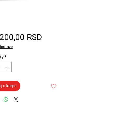
Price
.200,00 RSD
 dostave
ty
*
j u korpu