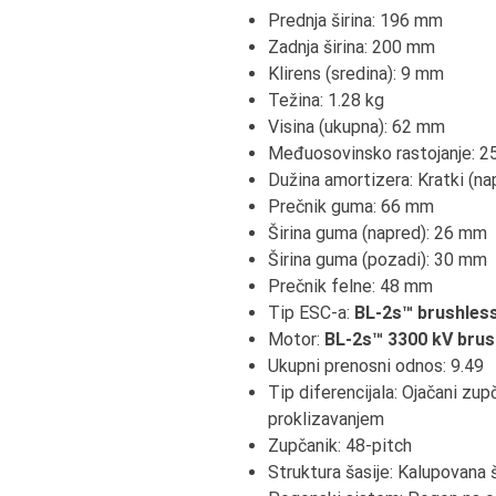
Prednja širina: 196 mm
Zadnja širina: 200 mm
Klirens (sredina): 9 mm
Težina: 1.28 kg
Visina (ukupna): 62 mm
Međuosovinsko rastojanje: 
Dužina amortizera: Kratki (na
Prečnik guma: 66 mm
Širina guma (napred): 26 mm
Širina guma (pozadi): 30 mm
Prečnik felne: 48 mm
Tip ESC-a:
BL-2s™ brushless
Motor:
BL-2s™ 3300 kV brus
Ukupni prenosni odnos: 9.49
Tip diferencijala: Ojačani zu
proklizavanjem
Zupčanik: 48-pitch
Struktura šasije: Kalupovana 