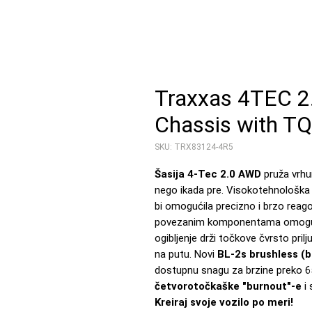
Traxxas 4TEC 2
Chassis with T
SKU: TRX83124-4R5
Šasija 4-Tec 2.0 AWD
pruža vrhun
nego ikada pre. Visokotehnološka 
bi omogućila precizno i brzo reag
povezanim komponentama omoguća
ogibljenje drži točkove čvrsto pr
na putu. Novi
BL-2s brushless (b
dostupnu snagu za brzine preko 6
četvorotočkaške "burnout"-e
i 
Kreiraj svoje vozilo po meri!