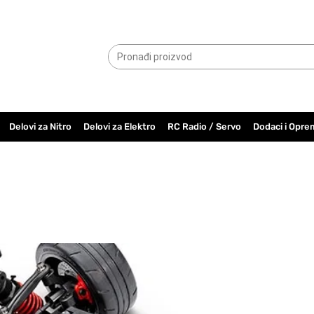
065.6000.779
Delovi za Nitro
Delovi za Elektro
RC Radio / Servo
Dodaci i Opre