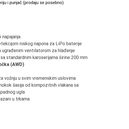
riju i punjač (prodaju se posebno).
 napajanja
tekcijom niskog napona za LiPo baterije
 ugrađenim ventilatorom za hlađenje
 sa standardnim karoserijama širine 200 mm
 točka (AWD)
za vožnju u svim vremenskim uslovima
okok šasija od kompozitnih vlakana sa
apadnog ugla
azani u trkama