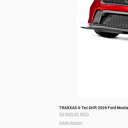
TRAXXAS 4-Tec Drift 2024 Ford Mustan
Price
50.900,00 RSD
Detalji dostave