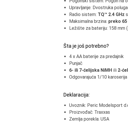
Pogonski sistem: Pogon na o
Upravljanje: Dvostruka poluga
Radio sistem:
TQ™ 2.4 GHz
s
Maksimalna brzina:
preko 65
Ležište za bateriju: 158 mm (d
Šta je još potrebno?
4 x AA baterije za predajnik
Punjač
6- ili 7-ćelijska NiMH
ili
2-će
Odgovarajuća 1/10 karoserij
Deklaracija:
Uvoznik: Peric Modelsport d.o
Proizvođač: Traxxas
Zemlja porekla: USA