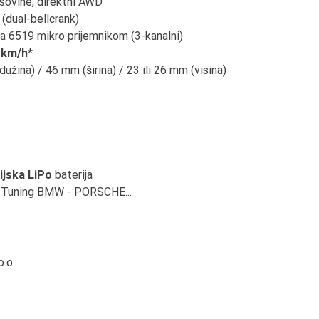
sovine, direktni AWD
 (dual-bellcrank)
a 6519 mikro prijemnikom (3-kanalni)
 km/h
*
užina) / 46 mm (širina) / 23 ili 26 mm (visina)
lijska LiPo
baterija
a Tuning BMW - PORSCHE...
.o.