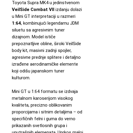
Toyota Supra MK4 u jedinstvenom
VeilSide Combat VII
izdanju dolazi
u Mini GT interpretaciji u razmeri
1:64
, kombinujući legendarnu JDM
siluetu sa agresivnim tuner
dizajnom. Model ističe
prepoznatljive obline, široki VeilSide
body kit, masivni zadnji spojler,
agresivne prednje splitere i detaljno
izrađene aerodinamičke elemente
koji odišu japanskom tuner
kulturom.
Mini GT u 1:64 formatu se izdvaja
metalnom karoserijom visokog
kvaliteta, precizno oblikovanim
proporcijama i sitnim detaljima – od
specifičnih felni i guma do verno
prikazanih svetlosnih grupa i
unutrašnjih elemenata. Uprkos maloj