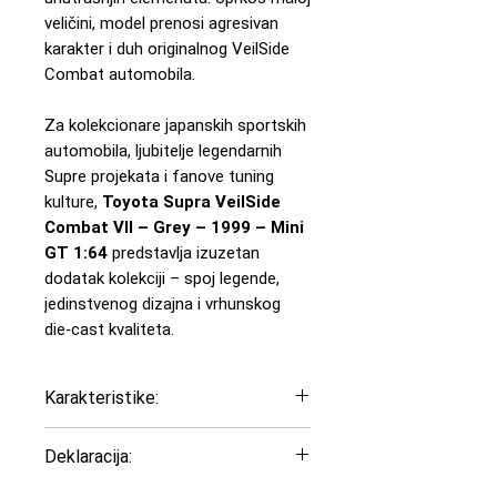
veličini, model prenosi agresivan
karakter i duh originalnog VeilSide
Combat automobila.
Za kolekcionare japanskih sportskih
automobila, ljubitelje legendarnih
Supre projekata i fanove tuning
kulture,
Toyota Supra VeilSide
Combat VII – Grey – 1999 – Mini
GT 1:64
predstavlja izuzetan
dodatak kolekciji – spoj legende,
jedinstvenog dizajna i vrhunskog
die‑cast kvaliteta.
Karakteristike:
Model: Toyota Supra Mk4
Deklaracija:
Godina: 1999
Boja: Siva