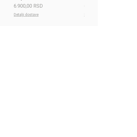
Price
Price
6.900,00 RSD
6.900,00 RSD
Detalji dostave
Detalji dostave