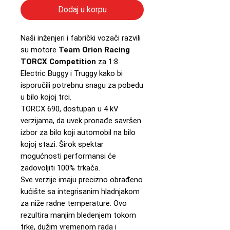
Dodaj u korpu
Naši inženjeri i fabrički vozači razvili
su motore
Team Orion Racing
TORCX Competition
za 1:8
Electric Buggy i Truggy kako bi
isporučili potrebnu snagu za pobedu
u bilo kojoj trci.
TORCX 690, dostupan u 4 kV
verzijama, da uvek pronađe savršen
izbor za bilo koji automobil na bilo
kojoj stazi. Širok spektar
mogućnosti performansi će
zadovoljiti 100% trkača.
Sve verzije imaju precizno obrađeno
kućište sa integrisanim hladnjakom
za niže radne temperature. Ovo
rezultira manjim bledenjem tokom
trke, dužim vremenom rada i