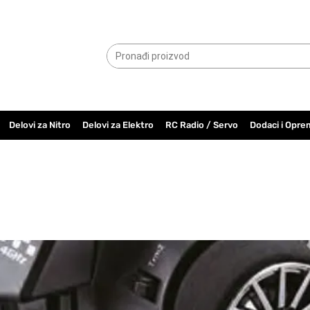
065.6000.779
Delovi za Nitro
Delovi za Elektro
RC Radio / Servo
Dodaci i Opre