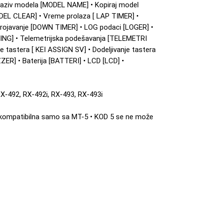
aziv modela [MODEL NAME] • Kopiraj model
DEL CLEAR] • Vreme prolaza [ LAP TIMER] •
brojavanje [DOWN TIMER] • LOG podaci [LOGER] •
NG] • Telemetrijska podešavanja [TELEMETRI
e tastera [ KEI ASSIGN SV] • Dodeljivanje tastera
ZER] • Baterija [BATTERI] • LCD [LCD] •
 RX-492, RX-492i, RX-493, RX-493i
e kompatibilna samo sa MT-5 • KOD 5 se ne može