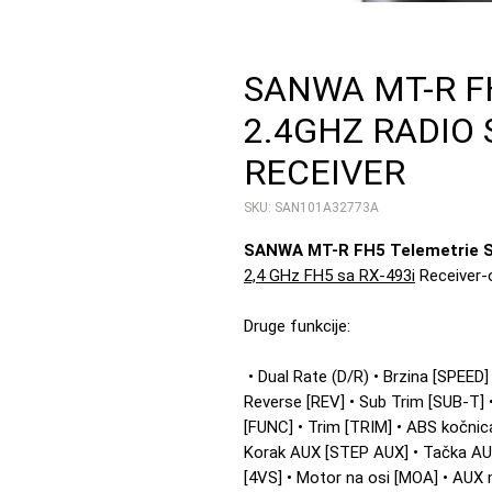
SANWA MT-R F
2.4GHZ RADIO 
RECEIVER
SKU: SAN101A32773A
SANWA MT-R FH5 Telemetrie 
2,4 GHz FH5 sa RX-493i
Receiver
Druge funkcije:
• Dual Rate (D/R) • Brzina [SPEED] 
Reverse [REV] • Sub Trim [SUB-T] •
[FUNC] • Trim [TRIM] • ABS kočnic
Korak AUX [STEP AUX] • Tačka AUX
[4VS] • Motor na osi [MOA] • AUX