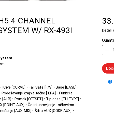
H5 4-CHANNEL
33
SYSTEM W/ RX-493I
Detalji
Quanti
System
-om
Doda
• Krive [CURVE] • Fail Safe [F/S] • Base [BASE] •
 Podešavanje krajnje tačke [ EPA] • Funkcije
a [ALB] • Pomak [OFFSET] • Tip gasa [TH TYPE] •
 [POINT AUX] • Četiri upravljanje točkovima
 mešanje [AUX-MIX] • Šifra AUX [CODE AUX] •