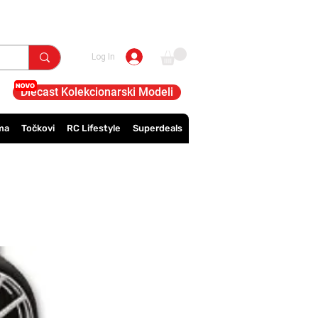
Log In
Diecast Kolekcionarski Modeli
ma
Točkovi
RC Lifestyle
Superdeals