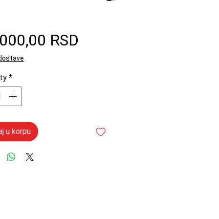
Price
.000,00 RSD
 dostave
ty
*
j u korpu