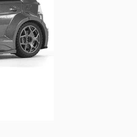
BlackZon Myte R 1/43 Drift Car -