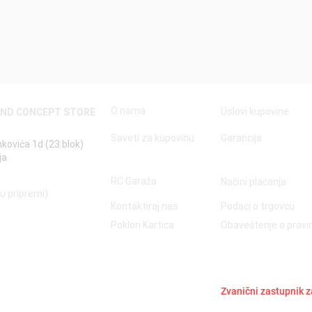
O nama
Uslovi kupovine
AND CONCEPT STORE
Saveti za kupovinu
Garancija
nkovića 1d (23.blok)
ja
RC Garaža
Načini plaćanja
 u pripremi)
Kontaktiraj nas
Podaci o trgovcu
Poklon Kartica
Obaveštenje o prav
Zvanični zastupnik z