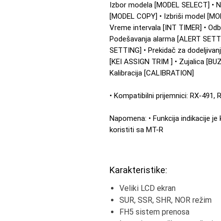
Izbor modela [MODEL SELECT] • N
[MODEL COPY] • Izbriši model [MO
Vreme intervala [INT TIMER] • Od
Podešavanja alarma [ALERT SETTI
SETTING] • Prekidač za dodeljivanj
[KEI ASSIGN TRIM ] • Zujalica [BUZ
Kalibracija [CALIBRATION]
• Kompatibilni prijemnici: RX-491,
Napomena: • Funkcija indikacije j
koristiti sa MT-R
Karakteristike:
Veliki LCD ekran
SUR, SSR, SHR, NOR režim
FH5 sistem prenosa