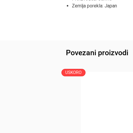
Zemlja porekla: Japan
Povezani proizvodi
USKORO