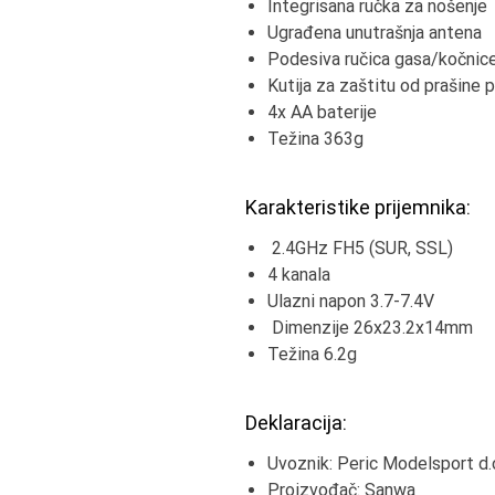
Integrisana ručka za nošenje
Ugrađena unutrašnja antena
Podesiva ručica gasa/kočni
Kutija za zaštitu od prašine p
4x AA baterije
Težina 363g
Karakteristike prijemnika:
2.4GHz FH5 (SUR, SSL)
4 kanala
Ulazni napon 3.7-7.4V
Dimenzije 26x23.2x14mm
Težina 6.2g
Deklaracija:
Uvoznik: Peric Modelsport d.o
Proizvođač: Sanwa