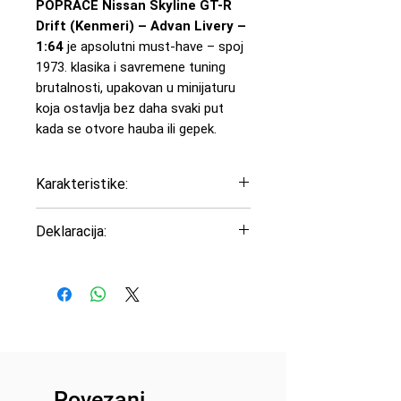
POPRACE Nissan Skyline GT-R
Drift (Kenmeri) – Advan Livery –
1:64
je apsolutni must-have – spoj
1973. klasika i savremene tuning
brutalnosti, upakovan u minijaturu
koja ostavlja bez daha svaki put
kada se otvore hauba ili gepek.
Karakteristike:
Model: Nissan Skyline Kenmeri
Deklaracija:
Godina: 1973
Boja: Crveno-Crna
Uvoznik: Peric Modelsport
Razmera: 1:64
d.o.o
Materijal: Diecast metal sa
Proizvođač: PopRace
plastičnim delovima
Zemlja porekla: Kina
Otvarajući delovi: Hauba
Upravljač i točkovi: Fiksni
Gume: Gumene
Povezani