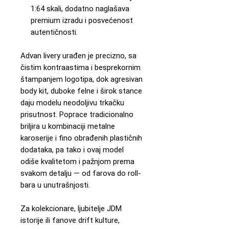
1:64 skali, dodatno naglašava
premium izradu i posvećenost
autentičnosti.
Advan livery urađen je precizno, sa
čistim kontraastima i besprekornim
štampanjem logotipa, dok agresivan
body kit, duboke felne i širok stance
daju modelu neodoljivu trkačku
prisutnost. Poprace tradicionalno
briljira u kombinaciji metalne
karoserije i fino obrađenih plastičnih
dodataka, pa tako i ovaj model
odiše kvalitetom i pažnjom prema
svakom detalju — od farova do roll-
bara u unutrašnjosti.
Za kolekcionare, ljubitelje JDM
istorije ili fanove drift kulture,