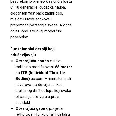
besprekorno preneo klasičnu siluetu
C110 generacije: dugačka hauba,
elegantan fastback zadnji deo,
mišićavi lukovi točkova i
prepoznatljiva zadnja svetla. A onda
dolazi ono što ovaj model čini
posebnim:
Funkcionalni detalji koji
oduševljavaju
Otvarajuća hauba
otkriva
radikalno modifikovani
V8 motor
sa ITB (Individual Throttle
Bodies)
usisom – minijaturni, ali
neverovatno detaljan prikaz
brutalnog drift setupa koji svako
otvaranje pretvara u pravi
spektakl.
Otvarajući gepek
, još jedan
retko viđen funkcionalni detalj u