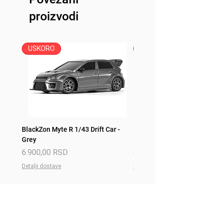
Pakovanje: Originalna kutija sa
proizvodi
postoljem
Šifra: PR640199
USKORO
USKORO
BlackZon Myte R 1/43 Drift Car -
BlackZon Myte R 1/43 Drift 
Grey
Red
Price
Price
6.900,00 RSD
6.900,00 RSD
Detalji dostave
Detalji dostave