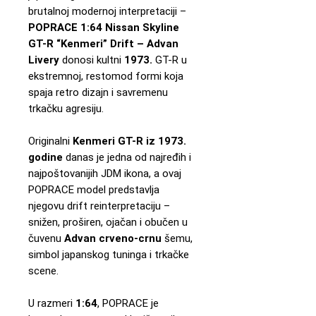
brutalnoj modernoj interpretaciji –
POPRACE 1:64 Nissan Skyline
GT-R “Kenmeri” Drift – Advan
Livery
donosi kultni
1973.
GT-R u
ekstremnoj, restomod formi koja
spaja retro dizajn i savremenu
trkačku agresiju.
Originalni
Kenmeri GT-R iz 1973.
godine
danas je jedna od najređih i
najpoštovanijih JDM ikona, a ovaj
POPRACE model predstavlja
njegovu drift reinterpretaciju –
snižen, proširen, ojačan i obučen u
čuvenu
Advan crveno-crnu
šemu,
simbol japanskog tuninga i trkačke
scene.
U razmeri
1:64
, POPRACE je