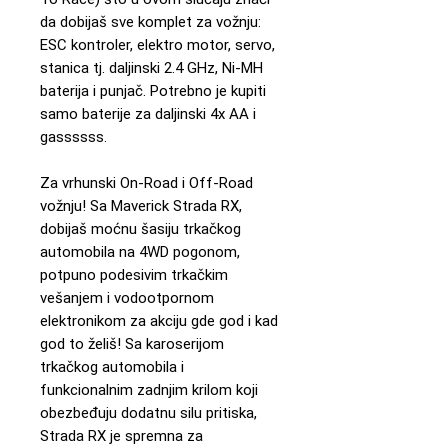
da dobijaš sve komplet za vožnju:
ESC kontroler, elektro motor, servo,
stanica tj. daljinski 2.4 GHz, Ni-MH
baterija i punjač. Potrebno je kupiti
samo baterije za daljinski 4x AA i
gassssss.
Za vrhunski On-Road i Off-Road
vožnju! Sa Maverick Strada RX,
dobijaš moćnu šasiju trkačkog
automobila na 4WD pogonom,
potpuno podesivim trkačkim
vešanjem i vodootpornom
elektronikom za akciju gde god i kad
god to želiš! Sa karoserijom
trkačkog automobila i
funkcionalnim zadnjim krilom koji
obezbeđuju dodatnu silu pritiska,
Strada RX je spremna za