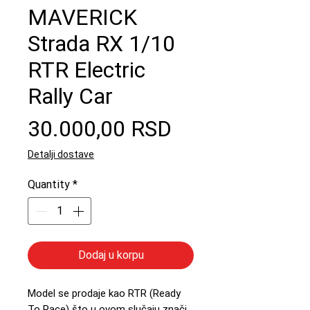
MAVERICK
Strada RX 1/10
RTR Electric
Rally Car
Price
30.000,00 RSD
Detalji dostave
Quantity
*
Dodaj u korpu
Model se prodaje kao RTR (Ready
To Race) što u ovom slučaju znači