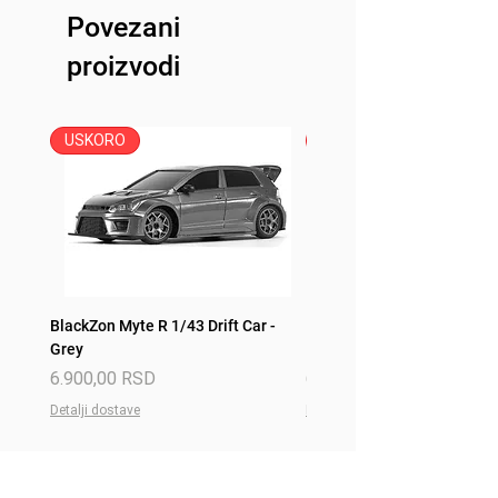
Povezani
svim površinama za vožnju
proizvodi
USKORO
USKORO
BlackZon Myte R 1/43 Drift Car -
BlackZon Myte R 1/43 Drift 
Grey
Red
Price
Price
6.900,00 RSD
6.900,00 RSD
Detalji dostave
Detalji dostave