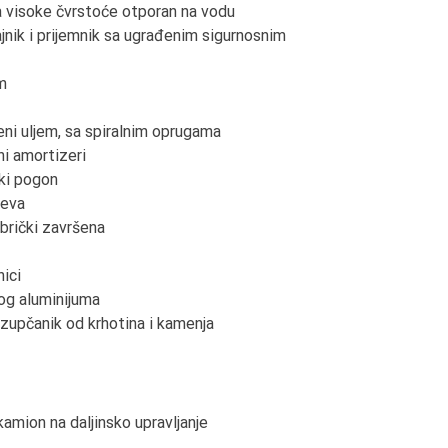
visoke čvrstoće otporan na vodu
k i prijemnik sa ugrađenim sigurnosnim
m
eni uljem, sa spiralnim oprugama
ni amortizeri
ki pogon
jeva
brički završena
nici
og aluminijuma
 zupčanik od krhotina i kamenja
mion na daljinsko upravljanje