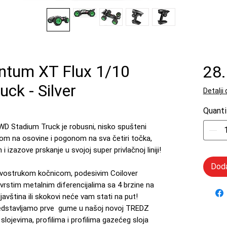
tum XT Flux 1/10
28
ck - Silver
Detalji
Quanti
D Stadium Truck je robusni, nisko spušteni
m na osovine i pogonom na sva četiri točka,
 i izazove prskanje u svojoj super privlačnoj liniji!
Doda
vostrukom kočnicom, podesivim Coilover
vrstim metalnim diferencijalima sa 4 brzine na
rljavština ili skokovi neće vam stati na put!
redstavljamo prve gume u našoj novoj TREDZ
 slojevima, profilima i profilima gazećeg sloja