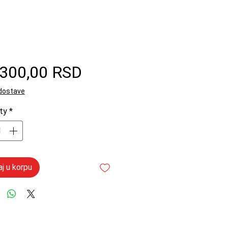
Price
.300,00 RSD
 dostave
ty
*
j u korpu