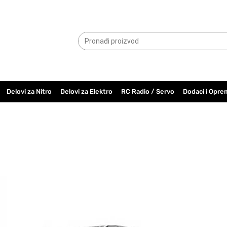
065.6000.779
Delovi za Nitro
Delovi za Elektro
RC Radio / Servo
Dodaci i Opre