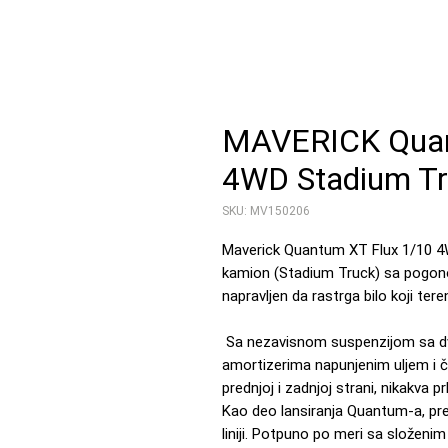
MAVERICK Quan
4WD Stadium Tru
SKU: MV150206
Maverick Quantum XT Flux 1/10 4W
kamion (Stadium Truck) sa pogono
napravljen da rastrga bilo koji teren
Sa nezavisnom suspenzijom sa d
amortizerima napunjenim uljem i č
prednjoj i zadnjoj strani, nikakva p
Kao deo lansiranja Quantum-a, p
liniji. Potpuno po meri sa složenim