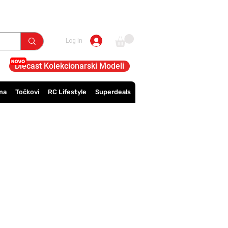
Log In
Diecast Kolekcionarski Modeli
ma
Točkovi
RC Lifestyle
Superdeals