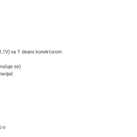
11,1V) sa T deans konektorom
ručuje se)
ravljač
o.o