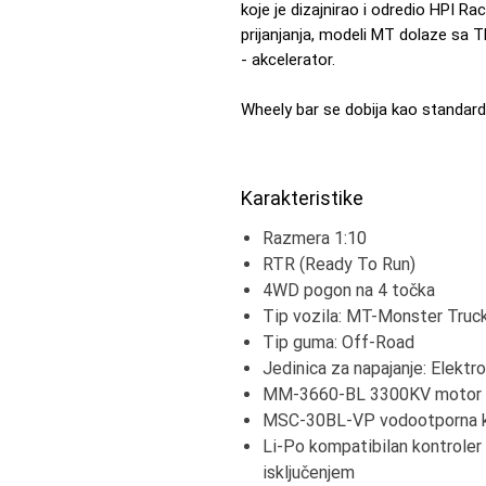
koje je dizajnirao i odredio HPI R
prijanjanja, modeli MT dolaze sa 
- akcelerator.
Wheely bar se dobija kao standar
Karakteristike
Razmera 1:10
RTR (Ready To Run)
4WD pogon na 4 točka
Tip vozila: MT-Monster Truc
Tip guma: Off-Road
Jedinica za napajanje: Elektro
MM-3660-BL 3300KV motor 
MSC-30BL-VP vodootporna ko
Li-Po kompatibilan kontroler
isključenjem