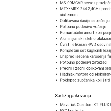
MS-09MGVR servo upravljača 
MTX/MRX-244 2,4GHz predajni
sistemom
Oblikovana šasija sa ojačanje
Potpuno podesivo vešanje
Remontabilni amortizeri punj
Aluminijumski zlatno eloksira
Čvrst i efikasan 4WD osovins
Kompletan set kugličnih leža
Unapred isečena karoserija fa
Potpuno podesivi zatezači
Prednji i zadnji oblikovani bra
Hladnjak motora od eloksiran
Poklopac zupčanika koji štiti
Sadržaj pakovanja
Maverick Quantum XT FLUX ka
ESC kontroler