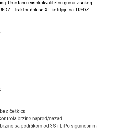
acing. Umotani u visokokvalitetnu gumu visokog
TREDZ - traktor dok se XT kotrljaju na TREDZ
d.
k
bez četkica
ntrola brzine napred/nazad
 brzine sa podrškom od 3S i LiPo sigurnosnim