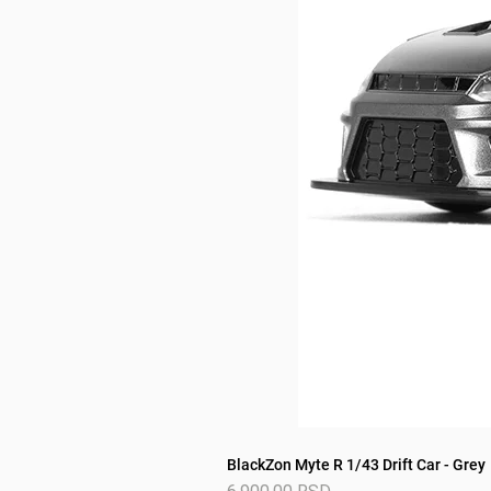
BlackZon Myte R 1/43 Drift Car - Grey
Price