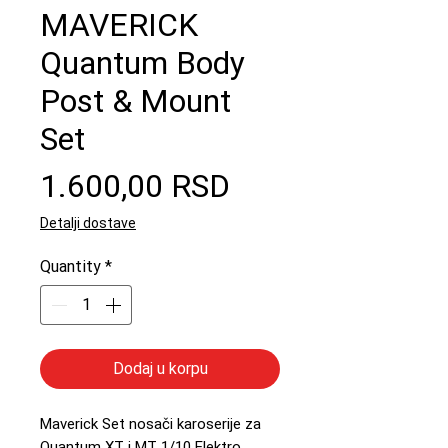
MAVERICK
Quantum Body
Post & Mount
Set
Price
1.600,00 RSD
Detalji dostave
Quantity
*
Dodaj u korpu
Maverick Set nosači karoserije za
Quantum XT i MT 1/10 Elektro