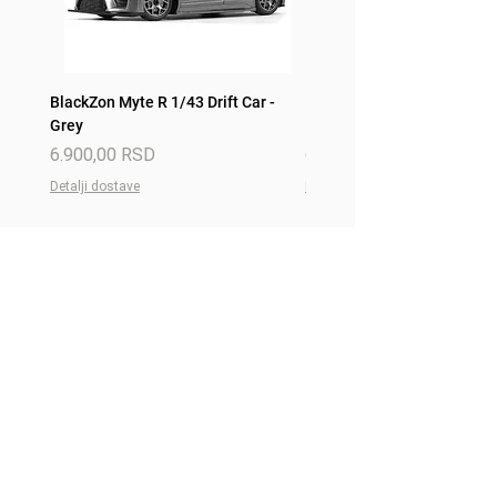
BlackZon Myte R 1/43 Drift Car -
BlackZon Myte R 1/43 Drift 
Grey
Red
Price
Price
6.900,00 RSD
6.900,00 RSD
Detalji dostave
Detalji dostave