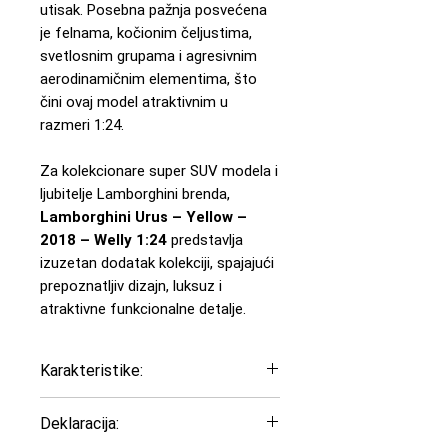
utisak. Posebna pažnja posvećena
je felnama, kočionim čeljustima,
svetlosnim grupama i agresivnim
aerodinamičnim elementima, što
čini ovaj model atraktivnim u
razmeri 1:24.
Za kolekcionare super SUV modela i
ljubitelje Lamborghini brenda,
Lamborghini Urus – Yellow –
2018 – Welly 1:24
predstavlja
izuzetan dodatak kolekciji, spajajući
prepoznatljiv dizajn, luksuz i
atraktivne funkcionalne detalje.
Karakteristike:
Model: Lamborghini Urus
Deklaracija:
Godina: 2018