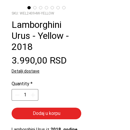
SKU: WEL24094W-YELLOW
Lamborghini
Urus - Yellow -
2018
Price
3.990,00 RSD
Detalji dostave
Quantity
*
Dodaj u korpu
Lamborghini Urus iz
2018. godine
,