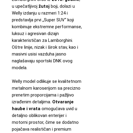
u upečatljivoj
žutoj
boji, dolazi u
Welly izdanju u razmeri 1:24 i
predstavlja prvi „Super SUV“ koji
kombinuje ekstremne performanse,
luksuz i agresivan dizajn
karakterističan za Lamborghini.
Oštre linije, nizak i širok stav, kao i
masivni usisi vazduha jasno
naglašavaju sportski DNK ovog
modela.
Welly model odlikuje se kvalitetnom
metalnom karoserijom sa precizno
prenetim proporcijama i pažljivo
izrađenim detaljima.
Otvaranje
haube i vrata
omogućava uvid u
detaljno oblikovan enterijer i
motorni prostor, čime se dodatno
pojačava realističan i premium