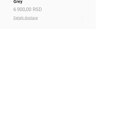
Grey
Red
Price
Price
6.900,00 RSD
6.900,00 RSD
Detalji dostave
Detalji dostave