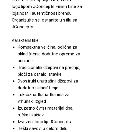
logotipom JConcepts Finish Line za
lojalnost i autentičnost brendu.
Organizujte se, ostanite u stilu sa
JConcepts.
Karakteristike:
Kompaktna veličina, odlična za
skladištenje dodatne opreme za
punjače
Tradicionalni džepovi na prednjoj
ploči za ostalo. stavke
Dvostruki unutrašnji džepovi za
dodatno skladištenje
Luksuzna tkana tkanina za
vrhunski izgled
Izuzetno čvrst materijal dna,
ručka i kaiševi
Izvezeni logotip JConcepts
Teški šavovi u celom delu