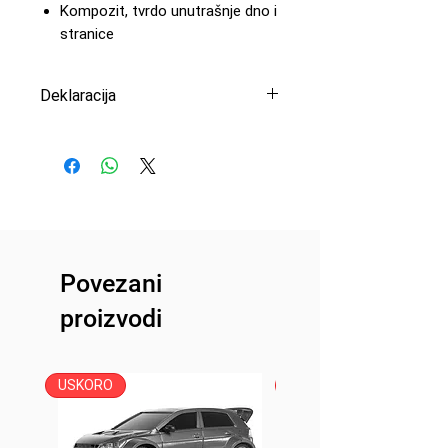
Kompozit, tvrdo unutrašnje dno i
stranice
Deklaracija
Uvoznik: Peric Modelsport
d.o.o
Proizvođač: JConcepts
Zemlja porekla: USA
Povezani
proizvodi
USKORO
USKORO