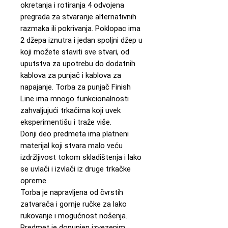
okretanja i rotiranja 4 odvojena
pregrada za stvaranje alternativnih
razmaka ili pokrivanja. Poklopac ima
2 džepa iznutra i jedan spoljni džep u
koji možete staviti sve stvari, od
uputstva za upotrebu do dodatnih
kablova za punjač i kablova za
napajanje. Torba za punjač Finish
Line ima mnogo funkcionalnosti
zahvaljujući trkačima koji uvek
eksperimentišu i traže više.
Donji deo predmeta ima platneni
materijal koji stvara malo veću
izdržljivost tokom skladištenja i lako
se uvlači i izvlači iz druge trkačke
opreme.
Torba je napravljena od čvrstih
zatvarača i gornje ručke za lako
rukovanje i mogućnost nošenja.
Predmet je dopunjen izvezenim