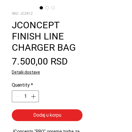
SKU: JC2812
JCONCEPT
FINISH LINE
CHARGER BAG
Price
7.500,00 RSD
Detalji dostave
Quantity
*
Dodaj u korpu
JConcepts "PRO" oprema torba za