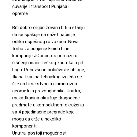
čuvanje i transport Punjača i
opreme
Biti dobro organizovan i biti u stanju
da se spakuje na sažet način je
odlika uspešnog rc vozača. Nova
torba za punjenje Finish Line
kompanije JConcepts pomaže u
čišćenju inače teškog zadatka u pit
bagu. Počevši od polučvrste obloge,
tkana tkanina tehničkog izgleda se
šije da bi se stvorila glamurozna
geometrija pravougaonika. Unutra,
meka tkanina okružuje dragocene
predmete u kompaktnom okruženju
sa 4 pojedinačne pregrade koje
mogu da drže u nekoliko
komponenti.
Unutra, postoji mogućnost