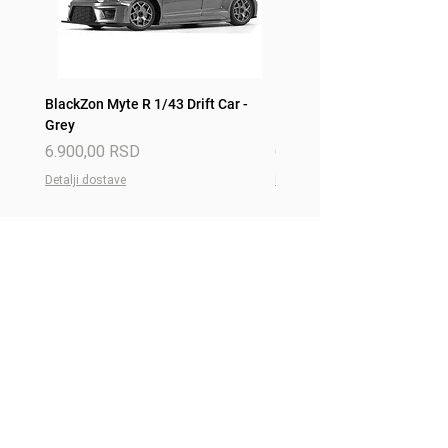
BlackZon Myte R 1/43 Drift Car -
BlackZon Myte R 1/43 Drift 
Grey
Red
Price
Price
6.900,00 RSD
6.900,00 RSD
Detalji dostave
Detalji dostave