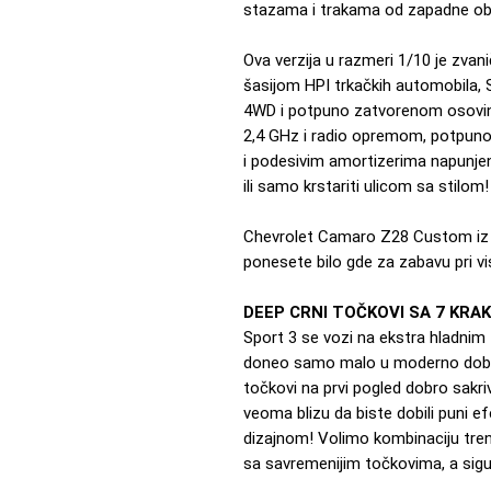
stazama i trakama od zapadne obal
Ova verzija u razmeri 1/10 je zvan
šasijom HPI trkačkih automobila,
4WD i potpuno zatvorenom osovi
2,4 GHz i radio opremom, potpuno
i podesivim amortizerima napunjeni
ili samo krstariti ulicom sa stilom!
Chevrolet Camaro Z28 Custom iz 19
ponesete bilo gde za zabavu pri v
DEEP CRNI TOČKOVI SA 7 KRA
Sport 3 se vozi na ekstra hladnim
doneo samo malo u moderno doba.
točkovi na prvi pogled dobro sakri
veoma blizu da biste dobili puni e
dizajnom! Volimo kombinaciju tren
sa savremenijim točkovima, a sigur