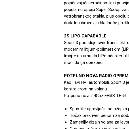
pojačavajući aerodinamiku i prianj
popularnu opciju Super Scoop za 
vetrobranskog stakla, plus opciju p
dodatnu dimenziju hladnoće profil
2S LIPO CAPABABLE
Sport 3 poseduje svestrani elektron
modernim litijum-polimerskim (LiPo)
Imajte na umu da LiPo adapter uti
moći da ga obezbedi.
POTPUNO NOVA RADIO OPREM
Kao i svi HPI automobili, Sport 3 
kontrolerom na volanu.
Potpuno novi 2,4Ghz FHSS TF-50 p
Spustite upravljački položaj za 
Točak prekriven penom za doda
Zamenljiv dizajn volana za levo
Gumene ručke za prst i palac