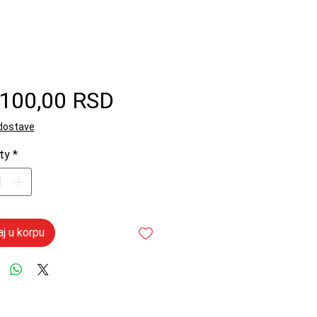
Price
.100,00 RSD
 dostave
ty
*
j u korpu