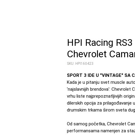
HPI Racing RS3
Chevrolet Cama
SKU: HPI160423
SPORT 3 IDE U "VINTAGE" SA 
Kada je u pitanju svet muscle auto
'najslavnijih brendova': Chevrolet
vrhu liste najprepoznatljivijih orig
dilerskih opcija za prilagođavanje
drumskim trkama širom sveta dugi
Od samog početka, Chevrolet Cama
performansama namenjen za stazu 