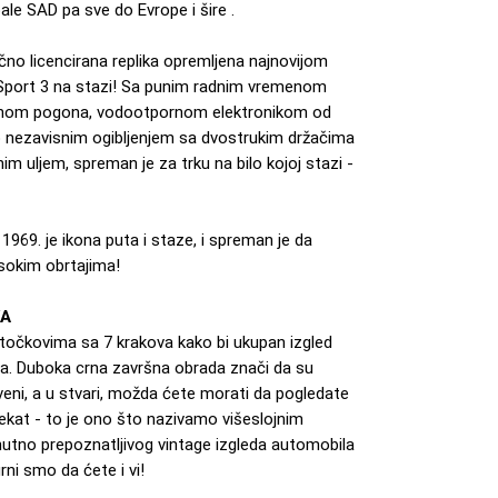
e SAD pa sve do Evrope i šire .
ično licencirana replika opremljena najnovijom
 Sport 3 na stazi! Sa punim radnim vremenom
nom pogona, vodootpornom elektronikom od
 nezavisnim ogibljenjem sa dvostrukim držačima
m uljem, spreman je za trku na bilo kojoj stazi -
69. je ikona puta i staze, i spreman je da
isokim obrtajima!
KA
 točkovima sa 7 krakova kako bi ukupan izgled
 Duboka crna završna obrada znači da su
veni, a u stvari, možda ćete morati da pogledate
fekat - to je ono što nazivamo višeslojnim
utno prepoznatljivog vintage izgleda automobila
ni smo da ćete i vi!