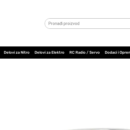
065.6000.779
Delovi za Nitro
Delovi za Elektro
RC Radio / Servo
Dodaci i Opre