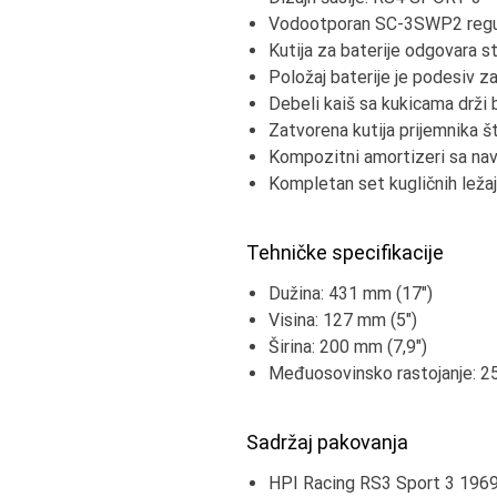
Vodootporan SC-3SWP2 regul
Kutija za baterije odgovara s
Položaj baterije je podesiv za
Debeli kaiš sa kukicama drži 
Zatvorena kutija prijemnika št
Kompozitni amortizeri sa nav
Kompletan set kugličnih leža
Tehničke specifikacije
Dužina: 431 mm (17")
Visina: 127 mm (5")
Širina: 200 mm (7,9")
Međuosovinsko rastojanje: 2
Sadržaj pakovanja
HPI Racing RS3 Sport 3 196