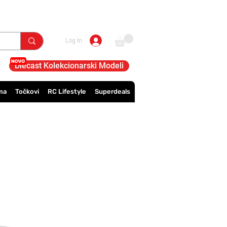
Log In
Diecast Kolekcionarski Modeli
ma
Točkovi
RC Lifestyle
Superdeals