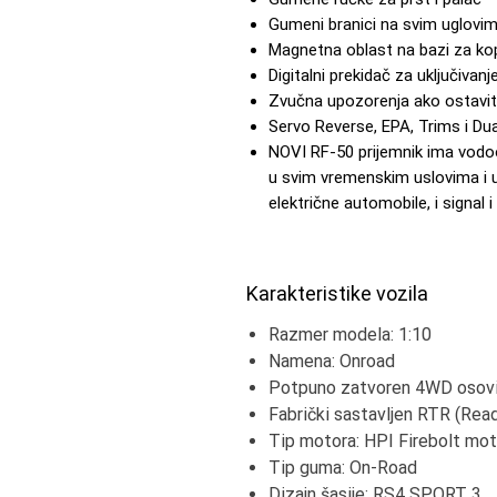
Gumeni branici na svim uglovim
Magnetna oblast na bazi za kopč
Digitalni prekidač za uključivanje
Zvučna upozorenja ako ostavite
Servo Reverse, EPA, Trims i Dua
NOVI RF-50 prijemnik ima vodoo
u svim vremenskim uslovima i u
električne automobile, i signal i
Karakteristike vozila
Razmer modela: 1:10
Namena: Onroad
Potpuno zatvoren 4WD osovi
Fabrički sastavljen RTR (Rea
Tip motora: HPI Firebolt mo
Tip guma: On-Road
Dizajn šasije: RS4 SPORT 3