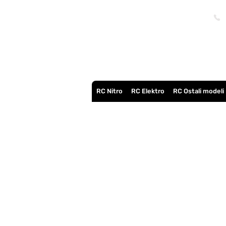
RC Nitro
RC Elektro
RC Ostali modeli