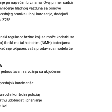
anje pri najvećim brzinama. Ovaj primer sadrži
uvlačenje hladnog vazduha sa osnove
rednjeg branika u boji karoserije, dodajući
u Z28!
ski regulator brzine koji se može koristiti sa
 ili nikl-metal hidridnim (NiMH) baterijama.
kač nije uključen, vaša prodavnica modela će
A
je jednostavan za vožnju sa uključenim
redajnik karakteriše:
prirodni kontrolni položaj
tnu udobnost i prianjanje
ruke!