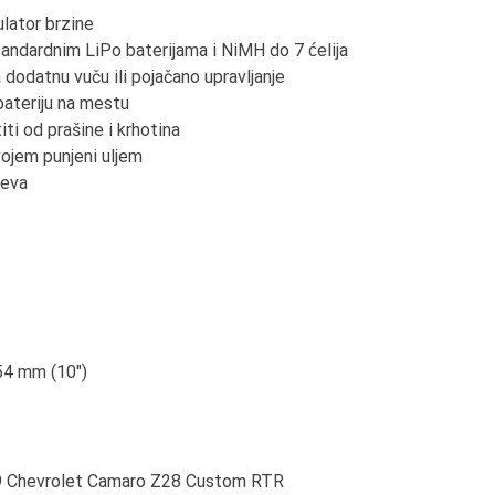
ator brzine
tandardnim LiPo baterijama i NiMH do 7 ćelija
 dodatnu vuču ili pojačano upravljanje
bateriju na mestu
iti od prašine i krhotina
ojem punjeni uljem
jeva
54 mm (10")
9 Chevrolet Camaro Z28 Custom RTR