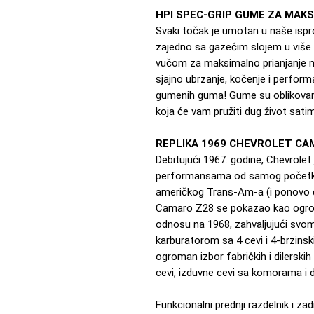
HPI SPEC-GRIP GUME ZA MAK
Svaki točak je umotan u naše is
zajedno sa gazećim slojem u više
vučom za maksimalno prianjanje n
sjajno ubrzanje, kočenje i performa
gumenih guma! Gume su oblikovane 
koja će vam pružiti dug život satim
REPLIKA 1969 CHEVROLET CA
Debitujući 1967. godine, Chevrolet
performansama od samog početka. 
američkog Trans-Am-a (i ponovo će
Camaro Z28 se pokazao kao ogroma
odnosu na 1968, zahvaljujući svo
karburatorom sa 4 cevi i 4-brzin
ogroman izbor fabričkih i dilerskih 
cevi, izduvne cevi sa komorama i dis
Funkcionalni prednji razdelnik i zad