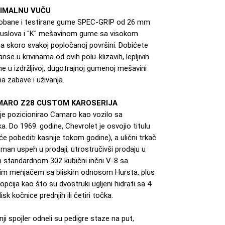
SIMALNU VUČU
probane i testirane gume SPEC-GRIP od 26 mm
 uslova i "K" mešavinom gume sa visokom
a skoro svakoj popločanoj površini. Dobićete
nse u krivinama od ovih polu-klizavih, lepljivih
u izdržljivoj, dugotrajnoj gumenoj mešavini
a zabave i uživanja.
MARO Z28 CUSTOM KAROSERIJA
 je pozicionirao Camaro kao vozilo sa
Do 1969. godine, Chevrolet je osvojio titulu
 pobediti kasnije tokom godine), a ulični trkač
n uspeh u prodaji, utrostručivši prodaju u
m standardnom 302 kubični inčni V-8 sa
skim menjačem sa bliskim odnosom Hursta, plus
opcija kao što su dvostruki ugljeni hidrati sa 4
k kočnice prednjih ili četiri točka.
nji spojler odneli su pedigre staze na put,