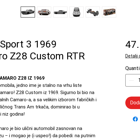
 Sport 3 1969
47
ro Z28 Custom RTR
Detalji
Quanti
CAMARO Z28 IZ 1969
mobila, jedno ime je stalno na vrhu liste
 Camaro! Z28 Custom iz 1969. Sigurno bi bio na
inalnih Camaro-a, a sa velikim izborom fabričkih i
Doda
 uličnog Trans Am trkača, dominirao bi u
 niz godina!
ro je bio ulični automobil zasnovan na
– i mogao je (i uspeo!) da pobedi: na putnim