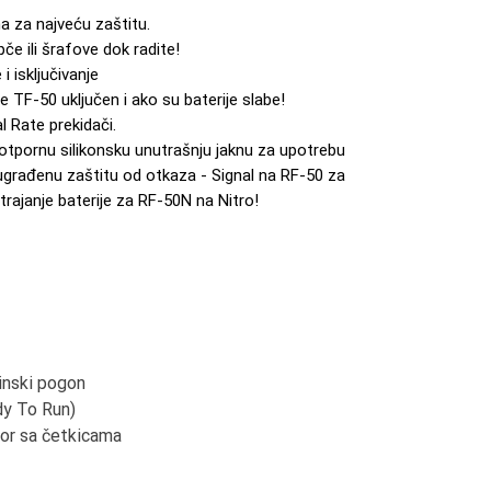
a za najveću zaštitu.
e ili šrafove dok radite!
 i isključivanje
 TF-50 uključen i ako su baterije slabe!
l Rate prekidači.
tpornu silikonsku unutrašnju jaknu za upotrebu
građenu zaštitu od otkaza - Signal na RF-50 za
 trajanje baterije za RF-50N na Nitro!
nski pogon
dy To Run)
tor sa četkicama