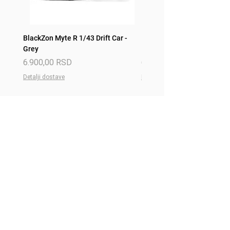
BlackZon Myte R 1/43 Drift Car -
BlackZon Myte R 1/43 Drift 
Grey
Red
Price
Price
6.900,00 RSD
6.900,00 RSD
Detalji dostave
Detalji dostave