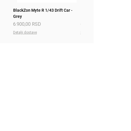
BlackZon Myte R 1/43 Drift Car -
BlackZon Myte R 1/43 Drift 
Grey
Red
Price
Price
6.900,00 RSD
6.900,00 RSD
Detalji dostave
Detalji dostave