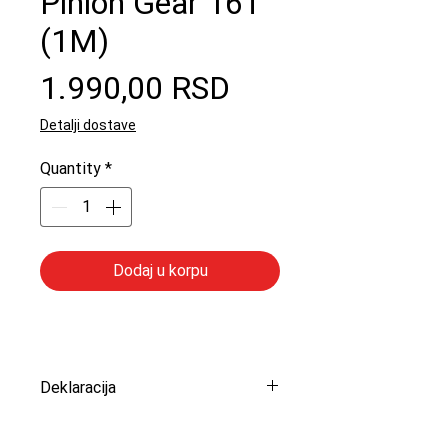
Pinion Gear 16T
(1M)
Price
1.990,00 RSD
Detalji dostave
Quantity
*
Dodaj u korpu
Deklaracija
Uvoznik: Peric Modelsport