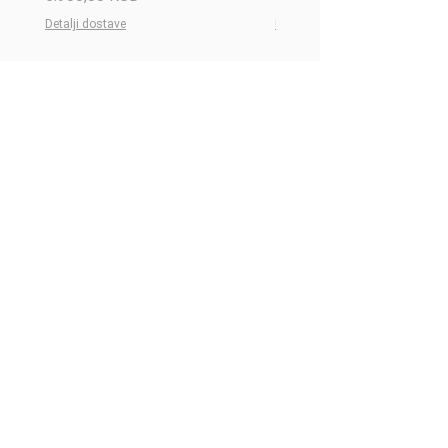
Detalji dostave
Detalji dostave