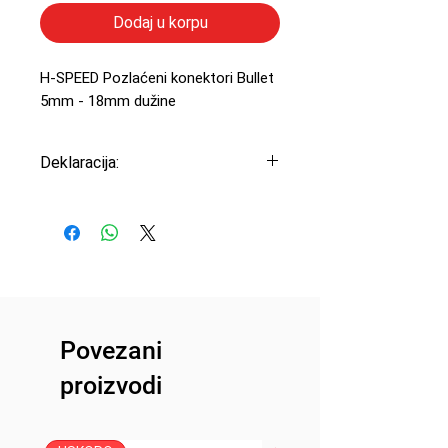
Dodaj u korpu
H-SPEED Pozlaćeni konektori Bullet
5mm - 18mm dužine
Deklaracija:
Uvoznik: Peric Modelsport
d.o.o.
Proizvođač: H-SPEED
Zemlja porekla: Kina
Povezani
proizvodi