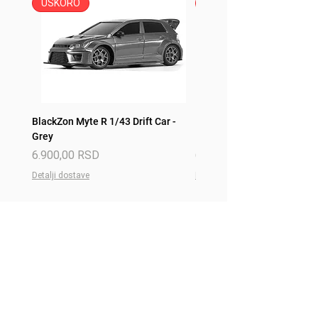
USKORO
USKORO
BlackZon Myte R 1/43 Drift Car -
BlackZon Myte R 1/43 Drift 
Grey
Red
Price
Price
6.900,00 RSD
6.900,00 RSD
Detalji dostave
Detalji dostave