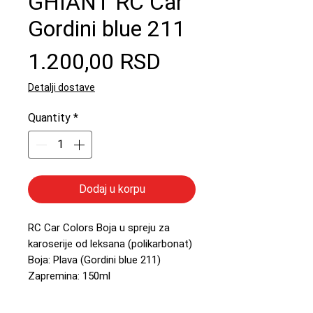
GHIANT RC Car
Gordini blue 211
Price
1.200,00 RSD
Detalji dostave
Quantity
*
Dodaj u korpu
RC Car Colors Boja u spreju za
karoserije od leksana (polikarbonat)
Boja: Plava (Gordini blue 211)
Zapremina: 150ml