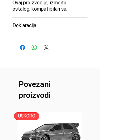
Ovaj proizvod je, između
ostalog, kompatibilan sa:
Deklaracija
Uvoznik: Peric Modelsport
d.o.o.
Proizvođač: Ghiant
Zemlja porekla: Belgija
Povezani
proizvodi
USKORO
USKORO