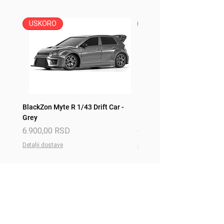
11,1V
USKORO
USKORO
BlackZon Myte R 1/43 Drift Car -
BlackZon Myte R 1/43 Drift 
Grey
Red
Price
Price
6.900,00 RSD
6.900,00 RSD
Detalji dostave
Detalji dostave