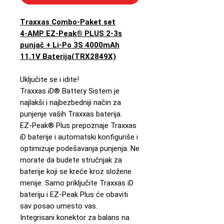
Traxxas Combo-Paket set
4-AMP EZ-Peak® PLUS 2-3s
punjač + Li-Po 3S 4000mAh
11.1V Baterija(TRX2849X)
Uključite se i idite!
Traxxas iD® Battery Sistem je
najlakši i najbezbedniji način za
punjenje vaših Traxxas baterija.
EZ-Peak® Plus prepoznaje Traxxas
iD baterije i automatski konfiguriše i
optimizuje podešavanja punjenja. Ne
morate da budete stručnjak za
baterije koji se kreće kroz složene
menije. Samo priključite Traxxas iD
bateriju i EZ-Peak Plus će obaviti
sav posao umesto vas.
Integrisani konektor za balans na