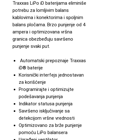
Traxxas LiPo iD baterijama eliminiše
potrebu za lomljivim balans
kablovima i konektorima i spoljnim
balans pločama. Brzo punjenje od 4
ampera i optimizovana vršna
granica obezbeđuju savršeno
punjenje svaki put.
Automatski prepoznaje Traxxas
iD® baterije
Korisnički interfejs jednostavan
za korišćenje
Programirajte i optimizujte
podešavanja punjenja
Indikator statusa punjenja
Savršeno isključivanje sa
detekcijom vršne vrednosti
Optimizovano za brže punjenje
pomoću LiPo balansera
Ugrađeni ventilator