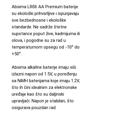
Absima LR06 AA Premium baterije
su ekološki prihvatljive i ispunjavaju
sve bezbednosne i ekološke
standarde. Ne sadrže štetne
supstance poput žive, kadmijuma ili
olova, i pogodne su za rad u
temperaturnom opsegu od -10° do
+50°.
Absima alkalIne baterije imaju viši
izlazni napon od 1.5V, u poređenju
sa NiMH baterijama koje imaju 1.2V,
što ih čini idealnim za elektronske
uređaje kao što su daljinski
upravljači. Napon je stabilan, što
osigurava pouzdan rad.