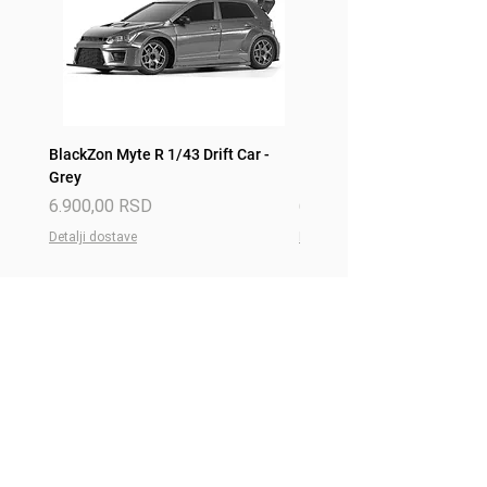
BlackZon Myte R 1/43 Drift Car -
BlackZon Myte R 1/43 Drift 
Grey
Red
Price
Price
6.900,00 RSD
6.900,00 RSD
Detalji dostave
Detalji dostave