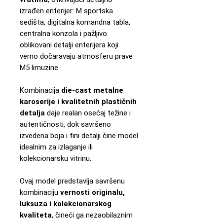
izrađen enterijer: M sportska
sedišta, digitalna komandna tabla,
centralna konzola i pažljivo
oblikovani detalji enterijera koji
verno dočaravaju atmosferu prave
M5 limuzine.
Kombinacija
die-cast metalne
karoserije i kvalitetnih plastičnih
detalja
daje realan osećaj težine i
autentičnosti, dok savršeno
izvedena boja i fini detalji čine model
idealnim za izlaganje ili
kolekcionarsku vitrinu.
Ovaj model predstavlja savršenu
kombinaciju
vernosti originalu,
luksuza i kolekcionarskog
kvaliteta
, čineći ga nezaobilaznim