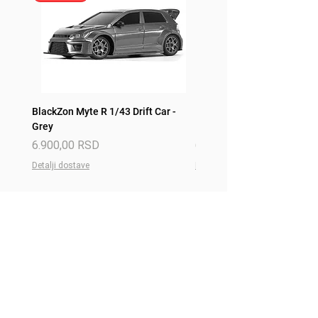
BlackZon Myte R 1/43 Drift Car -
BlackZon Myte R 1/43 Drift 
Grey
Red
Price
Price
6.900,00 RSD
6.900,00 RSD
Detalji dostave
Detalji dostave