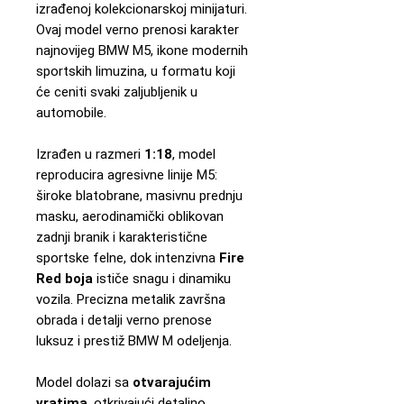
izrađenoj kolekcionarskoj minijaturi.
Ovaj model verno prenosi karakter
najnovijeg BMW M5, ikone modernih
sportskih limuzina, u formatu koji
će ceniti svaki zaljubljenik u
automobile.
Izrađen u razmeri
1:18
, model
reproducira agresivne linije M5:
široke blatobrane, masivnu prednju
masku, aerodinamički oblikovan
zadnji branik i karakteristične
sportske felne, dok intenzivna
Fire
Red boja
ističe snagu i dinamiku
vozila. Precizna metalik završna
obrada i detalji verno prenose
luksuz i prestiž BMW M odeljenja.
Model dolazi sa
otvarajućim
vratima
, otkrivajući detaljno