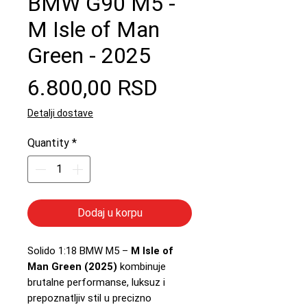
BMW G90 M5 -
M Isle of Man
Green - 2025
Price
6.800,00 RSD
Detalji dostave
Quantity
*
Dodaj u korpu
Solido 1:18 BMW M5 –
M Isle of
Man Green (2025)
kombinuje
brutalne performanse, luksuz i
prepoznatljiv stil u precizno