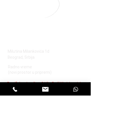
RC BUGGYLAND CONCEPT STORE
(USKORO)
Milutina Milankovića 1d
Beograd, Srbija
Radno vreme
(novi prostor u pripremi)
Zvanični zastupnik za Srbiju, Perić Modelsport d.o.o.
Podaci o trgovcu
Kontaktiraj nas
O nama